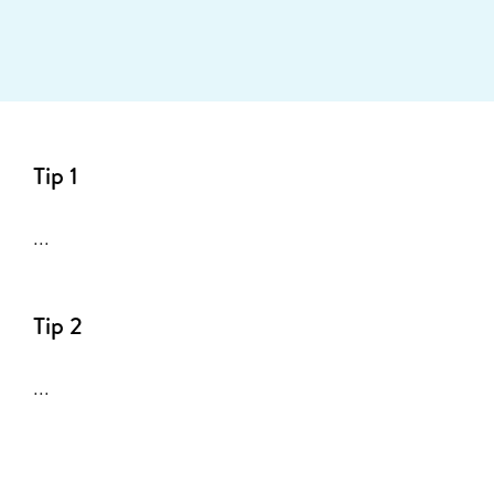
Tip 1
...
Tip 2
...