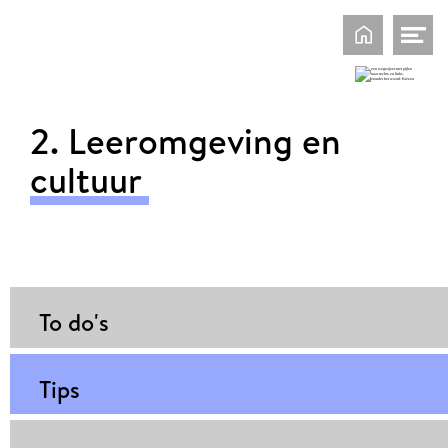
Home
Me
op
2. Leeromgeving en
cultuur
To do's
Tips