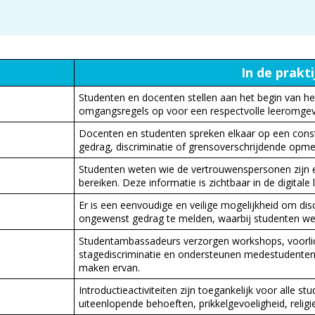
In de prakti
Studenten en docenten stellen aan het begin van he
omgangsregels op voor een respectvolle leeromgev
Docenten en studenten spreken elkaar op een cons
gedrag, discriminatie of grensoverschrijdende opme
Studenten weten wie de vertrouwenspersonen zijn e
bereiken. Deze informatie is zichtbaar in de digitale
Er is een eenvoudige en veilige mogelijkheid om disc
ongewenst gedrag te melden, waarbij studenten we
Studentambassadeurs verzorgen workshops, voorli
stagediscriminatie en ondersteunen medestudenten
maken ervan.
Introductieactiviteiten zijn toegankelijk voor alle 
uiteenlopende behoeften, prikkelgevoeligheid, religie