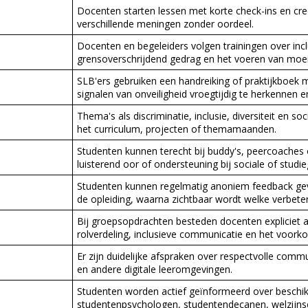
Docenten starten lessen met korte check-ins en creë
verschillende meningen zonder oordeel.
Docenten en begeleiders volgen trainingen over incl
grensoverschrijdend gedrag en het voeren van moei
SLB'ers gebruiken een handreiking of praktijkboe
signalen van onveiligheid vroegtijdig te herkennen
Thema's als discriminatie, inclusie, diversiteit en soc
het curriculum, projecten of themamaanden.
Studenten kunnen terecht bij buddy's, peercoaches
luisterend oor of ondersteuning bij sociale of studi
Studenten kunnen regelmatig anoniem feedback geve
de opleiding, waarna zichtbaar wordt welke verbet
Bij groepsopdrachten besteden docenten expliciet
rolverdeling, inclusieve communicatie en het voorko
Er zijn duidelijke afspraken over respectvolle com
en andere digitale leeromgevingen.
Studenten worden actief geïnformeerd over beschik
studentenpsychologen, studentendecanen, welzijnsc