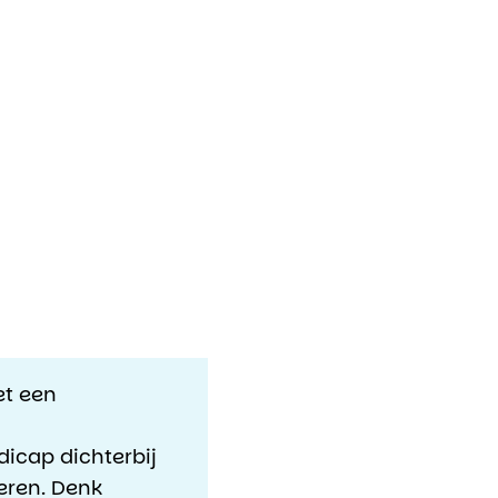
et een
icap dichterbij
eren. Denk