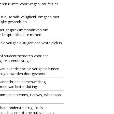
ren ruimte voor vragen, twijfels en
usie, sociale veiligheid, omgaan met
lijke gesprekken.
k met gespreksmethodieken om
 en bespreekbaar te maken.
iale veiligheid krijgen een vaste plek in
 of studentmentoren voor een
egerelateerde vragen.
n over de sociale veiligheid binnen
eringen worden doorgevoerd.
 aandacht aan samenwerking,
men van buitensluiting.
municatie in Teams, Canvas, WhatsApp
bare ondersteuning, zoals
oaches en externe hulpverlening.